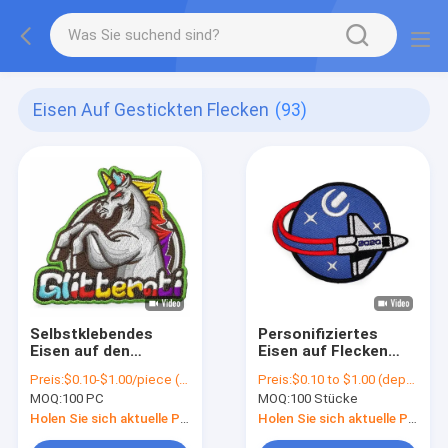
Eisen Auf Gestickten Flecken
(93)
Selbstklebendes
Personifiziertes
Eisen auf den
Eisen auf Flecken
gestickten Flecken
stickte Flecken für
Preis:
$0.10-$1.00/piece (depends on the design and order quantity)
Preis:
$0.10 to $1.00 (depends on the design and order quantity)
nicht giftig für
Kleidung
MOQ:
100 PC
MOQ:
100 Stücke
Kleidung
Holen Sie sich aktuelle Preis
Holen Sie sich aktuelle Preis