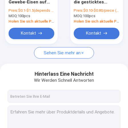
Gewebe-Eisen auf
die gesticktes
3D stickte Flecken
vollen Stickerei-
Gewebe-Flecken
Preis:
$0.1-$1.5(depends on the design and order quantity)
Preis:
$0.10-$0.80/piece (depends on the design and order quantity)
Flecken der
besonders an, die für
MOQ:
Gesponnener Logo Patch
100pcs
MOQ:
100pcs
Stickerei-Flecken-
Kleiderbeutel
100%
waschbar sind
Holen Sie sich aktuelle Preis
Holen Sie sich aktuelle Preis
kundenspezifisch an
Chenille-Stickerei-Flecken
Kontakt
Kontakt
Färbungs-Sublimations-Flecken
Sehen Sie mehr an
Schirm druckte Flecken
Gestickte Schlüsselanhänger
Hinterlass Eine Nachricht
Gesponnener Schlüsselanhänger
Wir Werden Schnell Antworten
PVC-Schlüsselanhänger
Textilumbau-Aufkleber
PVCgummiflecken