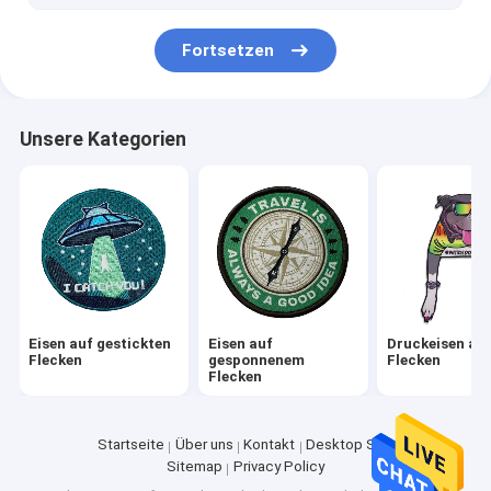
Haken-und Schleifen-Bügel
Fortsetzen
Gesponnene Handgelenk-Bänder
Kleidung Hang Tags
Unsere Kategorien
Eisen auf gestickten
Eisen auf
Druckeisen au
Flecken
gesponnenem
Flecken
Flecken
Startseite
Über uns
Kontakt
Desktop Site
Sitemap
Privacy Policy