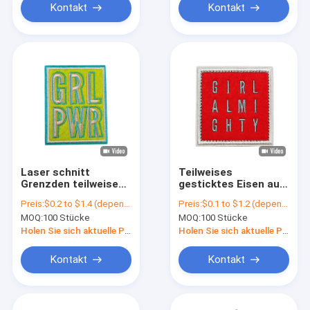
Kontakt
Kontakt
Laser schnitt
Teilweises
Grenzden teilweisen
gesticktes Eisen auf
Stickerei-Flecken,
Flecken-trockener
Preis:
$0.2 to $1.4 (depends on the design and order quantity)
Preis:
$0.1 to $1.2 (depends on the design and order quantity)
der für militärische
waschbarer
MOQ:
100 Stücke
MOQ:
100 Stücke
Einheiten geglaubt
geglaubter Hitze-
wurde
Presse
Holen Sie sich aktuelle Preis
Holen Sie sich aktuelle Preis
Kontakt
Kontakt