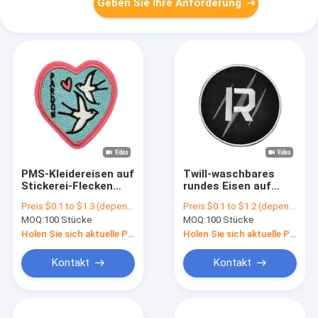
Geben Sie Ihre Anforderung
PMS-Kleidereisen auf
Twill-waschbares
Stickerei-Flecken
rundes Eisen auf
Merrow-Grenztwill-
Flecken-Polyester-
Preis:
$0.1 to $1.3 (depends on the design and order quantity)
Preis:
$0.1 to $1.2 (depends on the design and order quantity)
Gewebe-Flecken
Faden stickte
MOQ:
100 Stücke
MOQ:
100 Stücke
Holen Sie sich aktuelle Preis
Holen Sie sich aktuelle Preis
Kontakt
Kontakt