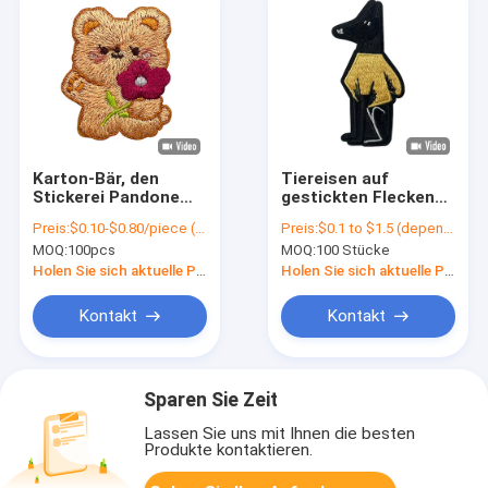
Karton-Bär, den
Tiereisen auf
Stickerei Pandone
gestickten Flecken
ausbessert, färbt
versinnbildlichen
Preis:
$0.10-$0.80/piece (depends on the design and order quantity)
Preis:
$0.1 to $1.5 (depends on the design and order quantity)
Goldbaumwollfaden-
Andenken-
MOQ:
100pcs
MOQ:
100 Stücke
kundenspezifischen
Applikations-
gestickten Flecken
Stickerei-Flecken
Holen Sie sich aktuelle Preis
Holen Sie sich aktuelle Preis
Kontakt
Kontakt
Sparen Sie Zeit
Lassen Sie uns mit Ihnen die besten
Produkte kontaktieren.