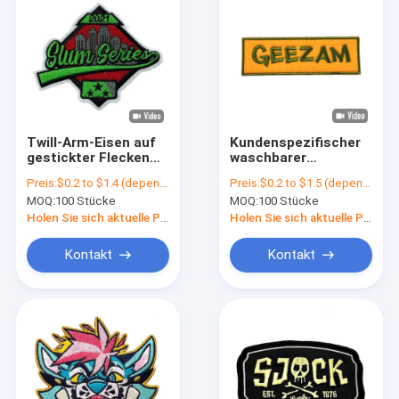
Twill-Arm-Eisen auf
Kundenspezifischer
gestickter Flecken
waschbarer
Merrow-Grenze
Großhandelstwill
Preis:
$0.2 to $1.4 (depends on the design and order quantity)
Preis:
$0.2 to $1.5 (depends on the design and order quantity)
Pantone waschbar
stickte Gewebe
MOQ:
100 Stücke
MOQ:
100 Stücke
Flecken geglaubte
Merrow-Grenze
Holen Sie sich aktuelle Preis
Holen Sie sich aktuelle Preis
Kontakt
Kontakt
Startseite
Produkte
Über uns