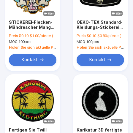
Fabrik Tour
Qualitätskontrolle
STICKEREI-Flecken-
OEKO-TEX Standard-
Mähdrescher Manga
Kleidungs-Stickerei-
Kontakt
Dragons OEKO-TEX
Flecken-waschbare
Preis:
$0.10-$1.00/piece (depends on the design and order quantity)
Preis:
$0.10-$0.80/piece (depends on the design and order quantity)
Standardgesponnen
Twill-Gewebe-
MOQ:
100pcs
MOQ:
100pcs
für Cosplay-Kleidung
Schädel-Rechteck-
Nachrichten
Form
Holen Sie sich aktuelle Preis
Holen Sie sich aktuelle Preis
Alle Fälle
Kontakt
Kontakt
Eisen auf gestickten Flecken
Eisen auf gesponnenem Flecken
Druckeisen auf Flecken
Kundenspezifische gestickte Flecken
Fertigen Sie Twill-
Karikatur 3D fertigte