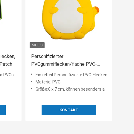
lecken,
Personifizierter
 Patch
PVCgummiflecken/flache PVC-
Vinylflecken für Jacken-Hüte
 PVCs 3D
Einzelteil:Personifizierte PVC-Flecken
Material:PVC
Größe:8 x 7 cm, können besonders anfertigen
KONTAKT