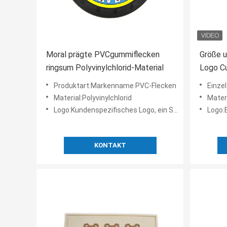
Moral prägte PVCgummiflecken
Größe u
ringsum Polyvinylchlorid-Material
Logo C
Kleidun
Produktart:Markenname PVC-Flecken
Einzelte
Material:Polyvinylchlorid
Mater
Logo:Kundenspezifisches Logo, ein Seitenlogo
Logo:Beson
KONTAKT