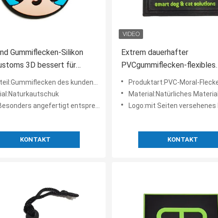
nd Gummiflecken-Silikon
Extrem dauerhafter
ustoms 3D bessert für
PVCgummiflecken-flexibles
g aus
weiches kundenspezifisches
il:Gummiflecken des kundenspezifischen Logos
Produktart:PVC-Moral-Fleck
Flecken PVC
ial:Naturkautschuk
Material:Natürliches Materia
ders angefertigt entsprechend dem Antrag des Kunden
Logo:mit Seiten versehenes Log
KONTAKT
KONTAKT