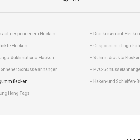
Page 1 of 1
n auf gesponnenem Flecken
Druckeisen auf Flecken
tickte Flecken
Gesponnener Logo Pat
ungs-Sublimations-Flecken
Schirm druckte Flecke
onnener Schlüsselanhänger
PVC-Schlüsselanhänge
gummiflecken
Haken-und Schleifen-B
dung Hang Tags