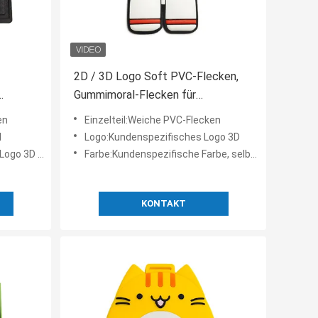
2D / 3D Logo Soft PVC-Flecken,
Gummimoral-Flecken für
 Moral-
Dekoration
en
Einzelteil:Weiche PVC-Flecken
l
Logo:Kundenspezifisches Logo 3D
o 3D eins
Farbe:Kundenspezifische Farbe, selbe als Pantone-Farbwert
KONTAKT