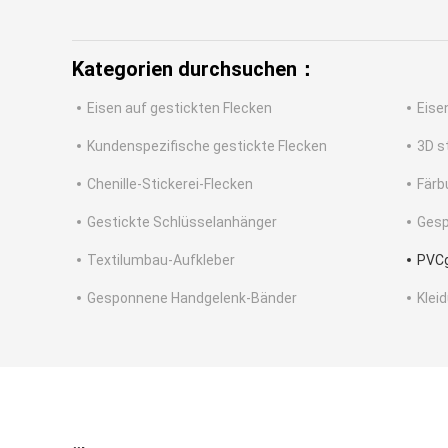
Kategorien durchsuchen：
Eisen auf gestickten Flecken
Eise
Kundenspezifische gestickte Flecken
3D s
Chenille-Stickerei-Flecken
Färb
Gestickte Schlüsselanhänger
Gesp
Textilumbau-Aufkleber
PVC
Gesponnene Handgelenk-Bänder
Klei