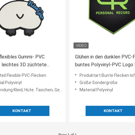
flexibles Gummi- PVC
Glühen in den dunklen PVC-F
 leichtes 3D züchtete
buntes Polyvinyl-PVC Logo
Logo Patch aus
teil:Flexible PVC-Flecken
Produktart:Bunte Flecken lofo
al:Polyvinyl
Größe:Sondergröße
ng:Kleid, Hüte. Taschen, Gepäckkasten, etc.
Material:Polyvinyl
KONTAKT
KONTAKT