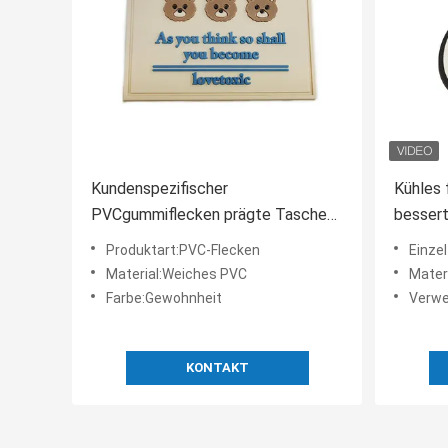
Kundenspezifischer
Kühles 
PVCgummiflecken prägte Tasche
bessert
3D Logo Rubber Patch For
Gummi-
Produktart:PVC-Flecken
Einzel
Backpack
Material:Weiches PVC
Materi
Farbe:Gewohnheit
Verwendu
KONTAKT