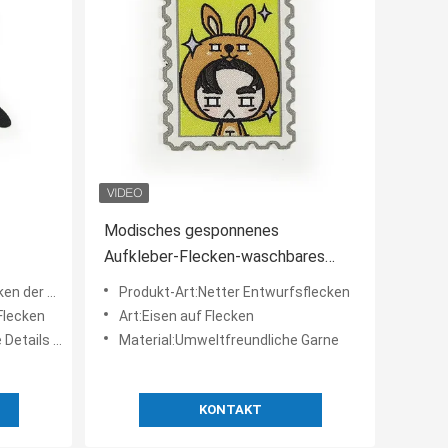
Modisches gesponnenes
Aufkleber-Flecken-waschbares
atches
Eisen auf netten Flecken für
 Maschine
Produkt-Art:Netter Entwurfsflecken
Kleidung
Flecken
Art:Eisen auf Flecken
ils zeigen
Material:Umweltfreundliche Garne
KONTAKT