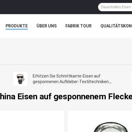
PRODUKTE
ÜBER UNS
FABRIK TOUR
QUALITÄTSKON
Erhitzen Sie Schnittkante-Eisen auf
gesponnenen Aufkleber-Textiltechniken
sortieren kundengebundenen Kleidungs-
Aufkleber
hina Eisen auf gesponnenem Fleck