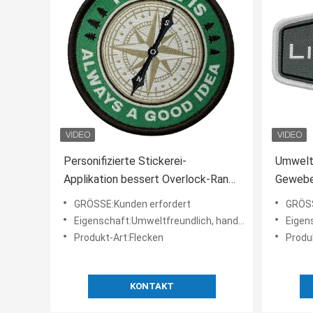
Personifizierte Stickerei-
Umweltf
Applikation bessert Overlock-Rand-
Gewebe-
umweltfreundliches Eisen auf
gesponn
GRÖSSE:Kunden erfordert
GRÖSS
gesponnenem Flecken aus
Merrow
Eigenschaft:Umweltfreundlich, handgemacht, waschbar, hohe Qualität
Eigenschaf
Produkt-Art:Flecken
Produ
KONTAKT