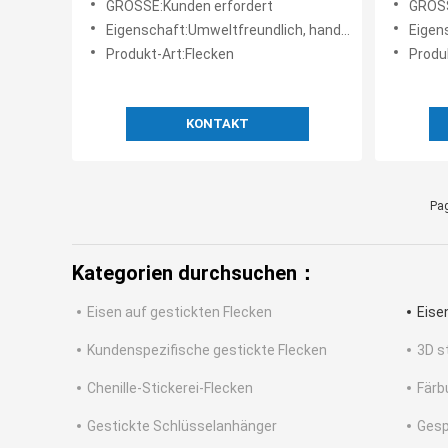
GRÖSSE:Kunden erfordert
GRÖSS
aus
Eigenschaft:Umweltfreundlich, handgemacht, waschbar, hohe Qualität
Eigenschaft
Produkt-Art:Flecken
Produ
KONTAKT
Pag
Kategorien durchsuchen：
Eisen auf gestickten Flecken
Eise
Kundenspezifische gestickte Flecken
3D s
Chenille-Stickerei-Flecken
Färb
Gestickte Schlüsselanhänger
Gesp