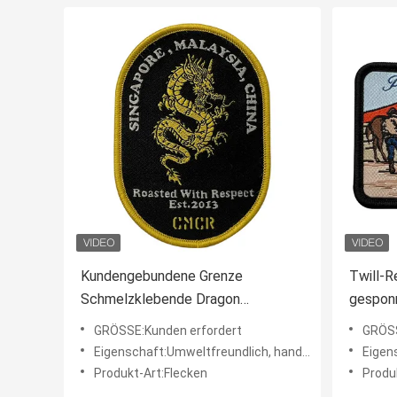
Kundengebundene Grenze
Twill-R
Schmelzklebende Dragon
gespon
Embroidery Patches Shrink Proofs
des Fl
GRÖSSE:Kunden erfordert
GRÖSS
Merrow
Eigenschaft:Umweltfreundlich, handgemacht, waschbar, hohe Qualität
Eigenschaf
Produkt-Art:Flecken
Produ