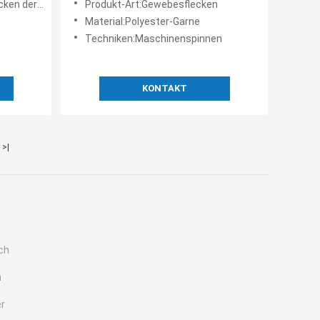
Marke Logo
Produkt-Art:Gewebesflecken
Techniken maschinell
Material:Polyester-Garne
Techniken:Maschinenspinnen
KONTAKT
>|
ch
n
r