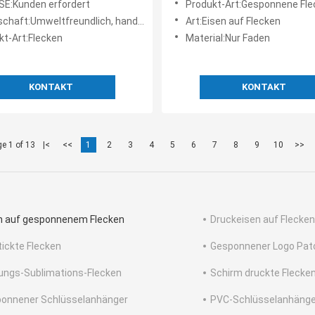
E:Kunden erfordert
Produkt-Art:Gesponnene Flecken der 
:Umweltfreundlich, handgemacht, 3D, waschbar, hohe Qualität
Art:Eisen auf Flecken
kt-Art:Flecken
Material:Nur Faden
KONTAKT
KONTAKT
e 1 of 13
|<
<<
1
2
3
4
5
6
7
8
9
10
>>
n auf gesponnenem Flecken
Druckeisen auf Flecken
tickte Flecken
Gesponnener Logo Pat
ungs-Sublimations-Flecken
Schirm druckte Flecke
onnener Schlüsselanhänger
PVC-Schlüsselanhänge