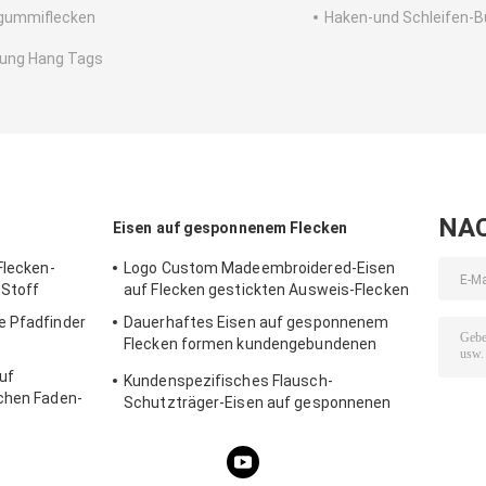
gummiflecken
Haken-und Schleifen-B
dung Hang Tags
NA
Eisen auf gesponnenem Flecken
Flecken-
Logo Custom Madeembroidered-Eisen
 Stoff
auf Flecken gestickten Ausweis-Flecken
e Pfadfinder
Dauerhaftes Eisen auf gesponnenem
Flecken formen kundengebundenen
Polyester-Gewebe-Flecken
uf
Kundenspezifisches Flausch-
schen Faden-
Schutzträger-Eisen auf gesponnenen
Flecken-waschbaren Aufkleber-Flecken
für Kleidungs-Hüte