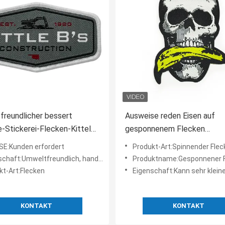
reundlicher bessert
Ausweise reden Eisen auf
Stickerei-Flecken-Kittel
gesponnenem Flecken
ener Ausweis Eisen auf
kundenspezifischer Logo P
E:Kunden erfordert
Produkt-Art:Spinnender Flecken der
-Grenze aus
For Clothes an
t:Umweltfreundlich, handgemacht, waschbar, hohe Qualität
Produktname:Gesponnener 
kt-Art:Flecken
Eigenschaft:Kann sehr kleine Deta
KONTAKT
KONTAKT