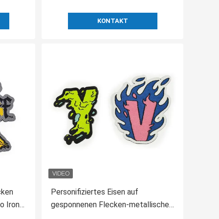
KONTAKT
cken
Personifiziertes Eisen auf
o Iron
gesponnenen Flecken-metallischen
Faden bearbeiten spinnende