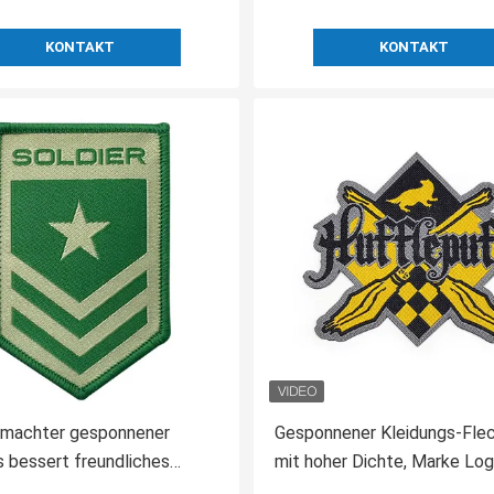
KONTAKT
KONTAKT
machter gesponnener
Gesponnener Kleidungs-Fle
 bessert freundliches
mit hoher Dichte, Marke Log
res Eisen Eco auf Flecken
On Patches