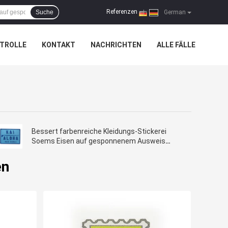
Referenzen
Suche
|
German
TROLLE
KONTAKT
NACHRICHTEN
ALLE FÄLLE
Bessert farbenreiche Kleidungs-Stickerei
Soems Eisen auf gesponnenem Ausweis
freundliches Eco aus
en