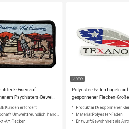
echteck-Eisen auf
Polyester-Faden bügeln auf
nenem Psychiaters-Beweis
gesponnener Flecken-Größe
ecken-12C Pandone stickte
besonders anfertigten Logo
E:Kunden erfordert
Produktart:Gesponnener Kleidung
Patches For Clothing
t:Umweltfreundlich, handgemacht, waschbar, hohe Qualität
Material:Polyester-Faden
kt-Art:Flecken
Entwurf:Gewohnheit als Antrag d