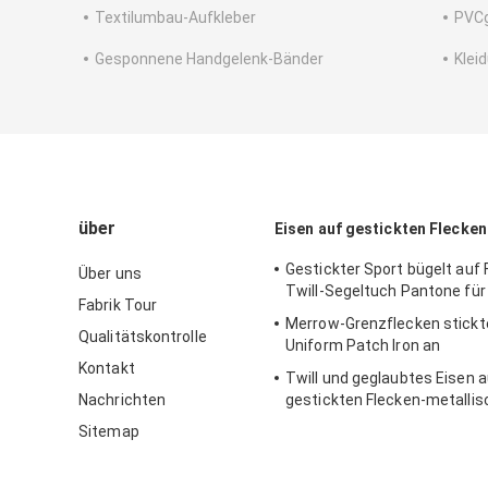
Textilumbau-Aufkleber
PVC
Gesponnene Handgelenk-Bänder
Klei
über
Eisen auf gestickten Flecken
Gestickter Sport bügelt auf 
Über uns
Twill-Segeltuch Pantone für
Fabrik Tour
Merrow-Grenzflecken stickt
Qualitätskontrolle
Uniform Patch Iron an
Kontakt
Twill und geglaubtes Eisen a
Nachrichten
gestickten Flecken-metalli
Gewebe-Buchstabe-Flecken
Sitemap