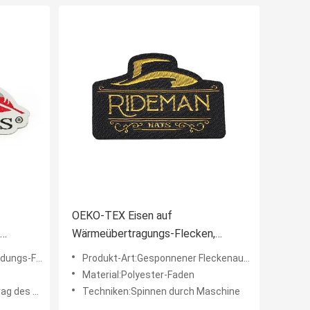
OEKO-TEX Eisen auf
Wärmeübertragungs-Flecken,
gesponnene Marke Logo Label
s-Flecken
Produkt-Art:Gesponnener Fleckenaufkleber
Material:Polyester-Faden
es Kunden
Techniken:Spinnen durch Maschine