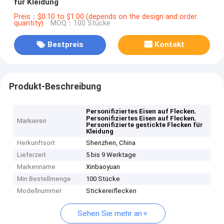
für Kleidung
Preis：$0.10 to $1.00 (depends on the design and order
quantity)
MOQ：100 Stücke
Bestpreis
Kontakt
Produkt-Beschreibung
,
Personifiziertes Eisen auf Flecken
,
Personifiziertes Eisen auf Flecken
Markieren
Personifizierte gestickte Flecken für
Kleidung
Herkunftsort
Shenzhen, China
Lieferzeit
5 bis 9 Werktage
Markenname
Xinbaoyuan
Min Bestellmenge
100 Stücke
Modellnummer
Stickereiflecken
Sehen Sie mehr an